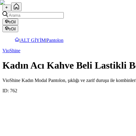
tr
Dil
tr
Dil
|
ALT GİYİM
|
Pantolon
VioShine
Kadın Acı Kahve Beli Lastikli
VioShine Kadın Modal Pantolon, şıklığı ve zarif duruşu ile kombinlerin
ID:
762