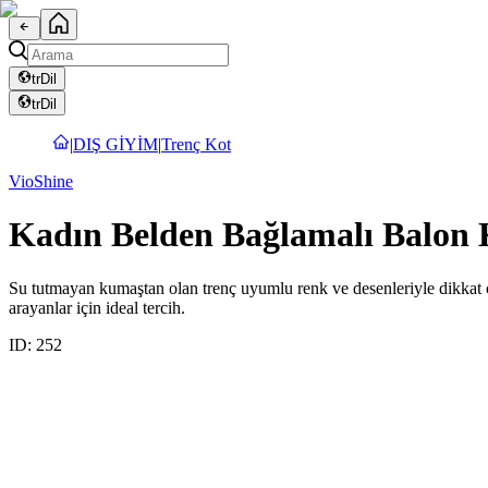
tr
Dil
tr
Dil
|
DIŞ GİYİM
|
Trenç Kot
VioShine
Kadın Belden Bağlamalı Balon 
Su tutmayan kumaştan olan trenç uyumlu renk ve desenleriyle dikkat ç
arayanlar için ideal tercih.
ID:
252