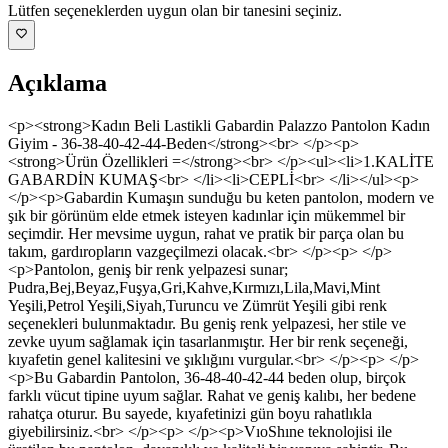
Lütfen seçeneklerden uygun olan bir tanesini seçiniz.
Açıklama
<p><strong>Kadın Beli Lastikli Gabardin Palazzo Pantolon Kadın
Giyim - 36-38-40-42-44-Beden</strong><br> </p><p>
<strong>Ürün Özellikleri =</strong><br> </p><ul><li>1.KALİTE
GABARDİN KUMAŞ<br> </li><li>CEPLİ<br> </li></ul><p>
</p><p>Gabardin Kumaşın sunduğu bu keten pantolon, modern ve
şık bir görünüm elde etmek isteyen kadınlar için mükemmel bir
seçimdir. Her mevsime uygun, rahat ve pratik bir parça olan bu
takım, gardıropların vazgeçilmezi olacak.<br> </p><p> </p>
<p>Pantolon, geniş bir renk yelpazesi sunar;
Pudra,Bej,Beyaz,Fuşya,Gri,Kahve,Kırmızı,Lila,Mavi,Mint
Yeşili,Petrol Yeşili,Siyah,Turuncu ve Zümrüt Yeşili gibi renk
seçenekleri bulunmaktadır. Bu geniş renk yelpazesi, her stile ve
zevke uyum sağlamak için tasarlanmıştır. Her bir renk seçeneği,
kıyafetin genel kalitesini ve şıklığını vurgular.<br> </p><p> </p>
<p>Bu Gabardin Pantolon, 36-48-40-42-44 beden olup, birçok
farklı vücut tipine uyum sağlar. Rahat ve geniş kalıbı, her bedene
rahatça oturur. Bu sayede, kıyafetinizi gün boyu rahatlıkla
giyebilirsiniz.<br> </p><p> </p><p>VıoShıne teknolojisi ile