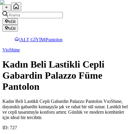
tr
Dil
tr
Dil
|
ALT GİYİM
|
Pantolon
VioShine
Kadın Beli Lastikli Cepli
Gabardin Palazzo Füme
Pantolon
Kadın Beli Lastikli Cepli Gabardin Palazzo Pantolon VıoShıne,
dayanıklı gabardin kumaşıyla şık ve rahat bir stil sunar. Lastikli bel
ve cepli tasarımıyla konforu artırır. Günlük ve modern kombinler
için ideal bir tercihtir.
ID:
727