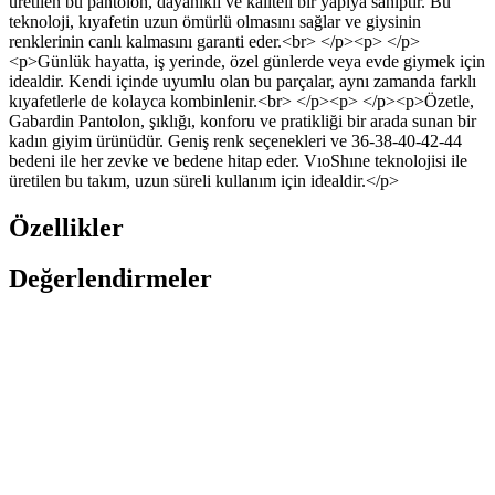
üretilen bu pantolon, dayanıklı ve kaliteli bir yapıya sahiptir. Bu
teknoloji, kıyafetin uzun ömürlü olmasını sağlar ve giysinin
renklerinin canlı kalmasını garanti eder.<br> </p><p> </p>
<p>Günlük hayatta, iş yerinde, özel günlerde veya evde giymek için
idealdir. Kendi içinde uyumlu olan bu parçalar, aynı zamanda farklı
kıyafetlerle de kolayca kombinlenir.<br> </p><p> </p><p>Özetle,
Gabardin Pantolon, şıklığı, konforu ve pratikliği bir arada sunan bir
kadın giyim ürünüdür. Geniş renk seçenekleri ve 36-38-40-42-44
bedeni ile her zevke ve bedene hitap eder. VıoShıne teknolojisi ile
üretilen bu takım, uzun süreli kullanım için idealdir.</p>
Özellikler
Değerlendirmeler