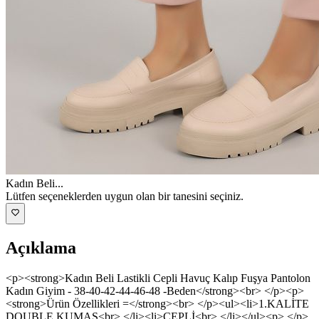
Kadın Beli
...
Lütfen seçeneklerden uygun olan bir tanesini seçiniz.
Açıklama
<p><strong>Kadın Beli Lastikli Cepli Havuç Kalıp Fuşya Pantolon
Kadın Giyim - 38-40-42-44-46-48 -Beden</strong><br> </p><p>
<strong>Ürün Özellikleri =</strong><br> </p><ul><li>1.KALİTE
DOUBLE KUMAŞ<br> </li><li>CEPLİ<br> </li></ul><p> </p>