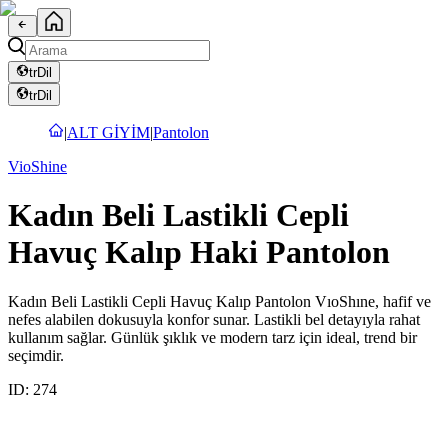
tr
Dil
tr
Dil
|
ALT GİYİM
|
Pantolon
VioShine
Kadın Beli Lastikli Cepli
Havuç Kalıp Haki Pantolon
Kadın Beli Lastikli Cepli Havuç Kalıp Pantolon VıoShıne, hafif ve
nefes alabilen dokusuyla konfor sunar. Lastikli bel detayıyla rahat
kullanım sağlar. Günlük şıklık ve modern tarz için ideal, trend bir
seçimdir.
ID:
274