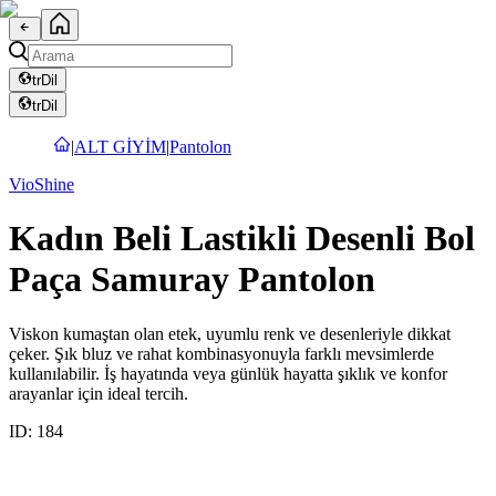
tr
Dil
tr
Dil
|
ALT GİYİM
|
Pantolon
VioShine
Kadın Beli Lastikli Desenli Bol
Paça Samuray Pantolon
Viskon kumaştan olan etek, uyumlu renk ve desenleriyle dikkat
çeker. Şık bluz ve rahat kombinasyonuyla farklı mevsimlerde
kullanılabilir. İş hayatında veya günlük hayatta şıklık ve konfor
arayanlar için ideal tercih.
ID:
184