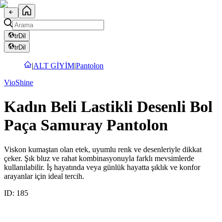
tr
Dil
tr
Dil
|
ALT GİYİM
|
Pantolon
VioShine
Kadın Beli Lastikli Desenli Bol
Paça Samuray Pantolon
Viskon kumaştan olan etek, uyumlu renk ve desenleriyle dikkat
çeker. Şık bluz ve rahat kombinasyonuyla farklı mevsimlerde
kullanılabilir. İş hayatında veya günlük hayatta şıklık ve konfor
arayanlar için ideal tercih.
ID:
185