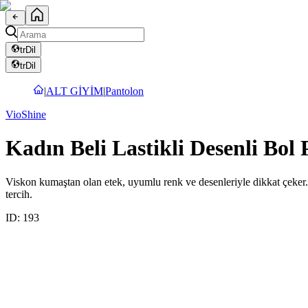
tr
Dil
tr
Dil
|
ALT GİYİM
|
Pantolon
VioShine
Kadın Beli Lastikli Desenli Bo
Viskon kumaştan olan etek, uyumlu renk ve desenleriyle dikkat çeker. 
tercih.
ID:
193