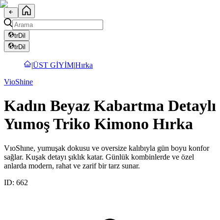
tr
Dil
tr
Dil
|
ÜST GİYİM
|
Hırka
VioShine
Kadın Beyaz Kabartma Detaylı
Yumoş Triko Kimono Hırka
VıoShıne, yumuşak dokusu ve oversize kalıbıyla gün boyu konfor
sağlar. Kuşak detayı şıklık katar. Günlük kombinlerde ve özel
anlarda modern, rahat ve zarif bir tarz sunar.
ID:
662