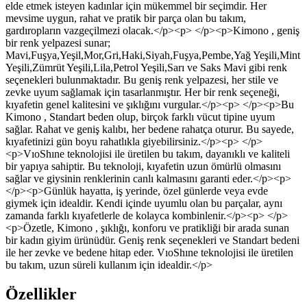
elde etmek isteyen kadınlar için mükemmel bir seçimdir. Her
mevsime uygun, rahat ve pratik bir parça olan bu takım,
gardıropların vazgeçilmezi olacak.</p><p> </p><p>Kimono , geniş
bir renk yelpazesi sunar;
Mavi,Fuşya,Yeşil,Mor,Gri,Haki,Siyah,Fuşya,Pembe,Yağ Yeşili,Mint
Yeşili,Zümrüt Yeşili,Lila,Petrol Yeşili,Sarı ve Saks Mavi gibi renk
seçenekleri bulunmaktadır. Bu geniş renk yelpazesi, her stile ve
zevke uyum sağlamak için tasarlanmıştır. Her bir renk seçeneği,
kıyafetin genel kalitesini ve şıklığını vurgular.</p><p> </p><p>Bu
Kimono , Standart beden olup, birçok farklı vücut tipine uyum
sağlar. Rahat ve geniş kalıbı, her bedene rahatça oturur. Bu sayede,
kıyafetinizi gün boyu rahatlıkla giyebilirsiniz.</p><p> </p>
<p>VıoShıne teknolojisi ile üretilen bu takım, dayanıklı ve kaliteli
bir yapıya sahiptir. Bu teknoloji, kıyafetin uzun ömürlü olmasını
sağlar ve giysinin renklerinin canlı kalmasını garanti eder.</p><p>
</p><p>Günlük hayatta, iş yerinde, özel günlerde veya evde
giymek için idealdir. Kendi içinde uyumlu olan bu parçalar, aynı
zamanda farklı kıyafetlerle de kolayca kombinlenir.</p><p> </p>
<p>Özetle, Kimono , şıklığı, konforu ve pratikliği bir arada sunan
bir kadın giyim ürünüdür. Geniş renk seçenekleri ve Standart bedeni
ile her zevke ve bedene hitap eder. VıoShıne teknolojisi ile üretilen
bu takım, uzun süreli kullanım için idealdir.</p>
Özellikler