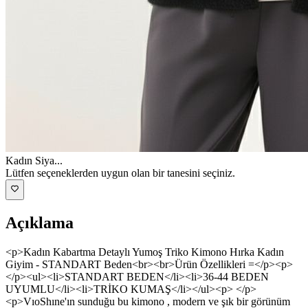
Kadın Siya
...
Lütfen seçeneklerden uygun olan bir tanesini seçiniz.
Açıklama
<p>Kadın Kabartma Detaylı Yumoş Triko Kimono Hırka Kadın
Giyim - STANDART Beden<br><br>Ürün Özellikleri =</p><p>
</p><ul><li>STANDART BEDEN</li><li>36-44 BEDEN
UYUMLU</li><li>TRİKO KUMAŞ</li></ul><p> </p>
<p>VıoShıne'ın sunduğu bu kimono , modern ve şık bir görünüm