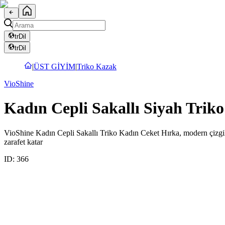
tr
Dil
tr
Dil
|
ÜST GİYİM
|
Triko Kazak
VioShine
Kadın Cepli Sakallı Siyah Trik
VioShine Kadın Cepli Sakallı Triko Kadın Ceket Hırka, modern çizgiler
zarafet katar
ID:
366