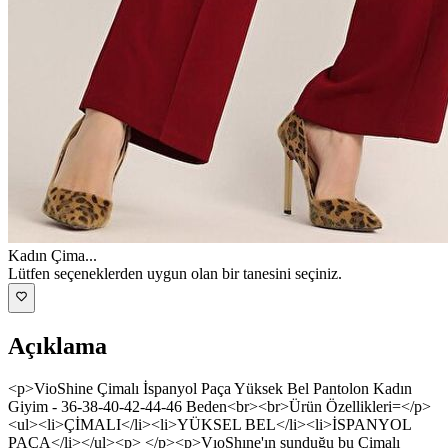
Kadın Çima
...
Lütfen seçeneklerden uygun olan bir tanesini seçiniz.
Açıklama
<p>VioShine Çimalı İspanyol Paça Yüksek Bel Pantolon Kadın
Giyim - 36-38-40-42-44-46 Beden<br><br>Ürün Özellikleri=</p>
<ul><li>ÇİMALI</li><li>YÜKSEL BEL</li><li>İSPANYOL
PAÇA</li></ul><p> </p><p>VıoShıne'ın sunduğu bu Çimalı