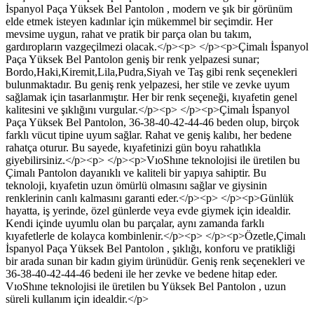
İspanyol Paça Yüksek Bel Pantolon , modern ve şık bir görünüm
elde etmek isteyen kadınlar için mükemmel bir seçimdir. Her
mevsime uygun, rahat ve pratik bir parça olan bu takım,
gardıropların vazgeçilmezi olacak.</p><p> </p><p>Çimalı İspanyol
Paça Yüksek Bel Pantolon geniş bir renk yelpazesi sunar;
Bordo,Haki,Kiremit,Lila,Pudra,Siyah ve Taş gibi renk seçenekleri
bulunmaktadır. Bu geniş renk yelpazesi, her stile ve zevke uyum
sağlamak için tasarlanmıştır. Her bir renk seçeneği, kıyafetin genel
kalitesini ve şıklığını vurgular.</p><p> </p><p>Çimalı İspanyol
Paça Yüksek Bel Pantolon, 36-38-40-42-44-46 beden olup, birçok
farklı vücut tipine uyum sağlar. Rahat ve geniş kalıbı, her bedene
rahatça oturur. Bu sayede, kıyafetinizi gün boyu rahatlıkla
giyebilirsiniz.</p><p> </p><p>VıoShıne teknolojisi ile üretilen bu
Çimalı Pantolon dayanıklı ve kaliteli bir yapıya sahiptir. Bu
teknoloji, kıyafetin uzun ömürlü olmasını sağlar ve giysinin
renklerinin canlı kalmasını garanti eder.</p><p> </p><p>Günlük
hayatta, iş yerinde, özel günlerde veya evde giymek için idealdir.
Kendi içinde uyumlu olan bu parçalar, aynı zamanda farklı
kıyafetlerle de kolayca kombinlenir.</p><p> </p><p>Özetle,Çimalı
İspanyol Paça Yüksek Bel Pantolon , şıklığı, konforu ve pratikliği
bir arada sunan bir kadın giyim ürünüdür. Geniş renk seçenekleri ve
36-38-40-42-44-46 bedeni ile her zevke ve bedene hitap eder.
VıoShıne teknolojisi ile üretilen bu Yüksek Bel Pantolon , uzun
süreli kullanım için idealdir.</p>