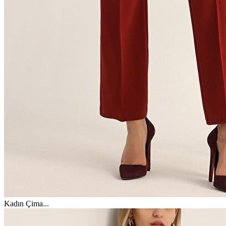
Kadın Çima
...