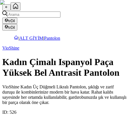
tr
Dil
tr
Dil
|
ALT GİYİM
|
Pantolon
VioShine
Kadın Çimalı Ispanyol Paça
Yüksek Bel Antrasit Pantolon
VioShine Kadın Üç Düğmeli Likralı Pantolon, şıklığı ve zarif
duruşu ile kombinlerinize modern bir hava katar. Rahat kalıbı
sayesinde her ortamda kullanılabilir, gardırobunuzda şık ve kullanışlı
bir parça olarak öne çıkar.
ID:
526