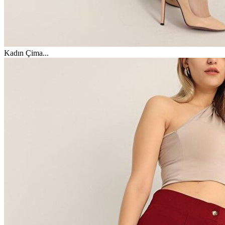
Kadın Çima
...