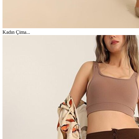
Kadın Çima
...