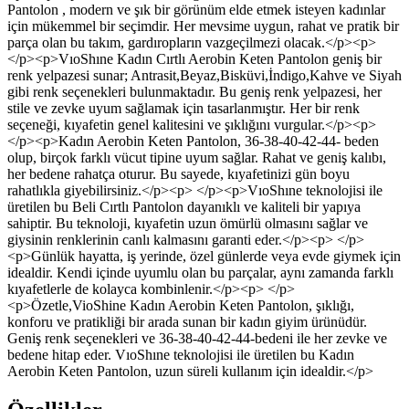
Pantolon , modern ve şık bir görünüm elde etmek isteyen kadınlar
için mükemmel bir seçimdir. Her mevsime uygun, rahat ve pratik bir
parça olan bu takım, gardıropların vazgeçilmezi olacak.</p><p>
</p><p>VıoShıne Kadın Cırtlı Aerobin Keten Pantolon geniş bir
renk yelpazesi sunar; Antrasit,Beyaz,Bisküvi,İndigo,Kahve ve Siyah
gibi renk seçenekleri bulunmaktadır. Bu geniş renk yelpazesi, her
stile ve zevke uyum sağlamak için tasarlanmıştır. Her bir renk
seçeneği, kıyafetin genel kalitesini ve şıklığını vurgular.</p><p>
</p><p>Kadın Aerobin Keten Pantolon, 36-38-40-42-44- beden
olup, birçok farklı vücut tipine uyum sağlar. Rahat ve geniş kalıbı,
her bedene rahatça oturur. Bu sayede, kıyafetinizi gün boyu
rahatlıkla giyebilirsiniz.</p><p> </p><p>VıoShıne teknolojisi ile
üretilen bu Beli Cırtlı Pantolon dayanıklı ve kaliteli bir yapıya
sahiptir. Bu teknoloji, kıyafetin uzun ömürlü olmasını sağlar ve
giysinin renklerinin canlı kalmasını garanti eder.</p><p> </p>
<p>Günlük hayatta, iş yerinde, özel günlerde veya evde giymek için
idealdir. Kendi içinde uyumlu olan bu parçalar, aynı zamanda farklı
kıyafetlerle de kolayca kombinlenir.</p><p> </p>
<p>Özetle,VioShine Kadın Aerobin Keten Pantolon, şıklığı,
konforu ve pratikliği bir arada sunan bir kadın giyim ürünüdür.
Geniş renk seçenekleri ve 36-38-40-42-44-bedeni ile her zevke ve
bedene hitap eder. VıoShıne teknolojisi ile üretilen bu Kadın
Aerobin Keten Pantolon, uzun süreli kullanım için idealdir.</p>