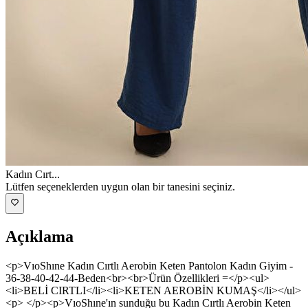
Kadın Cırt
...
Lütfen seçeneklerden uygun olan bir tanesini seçiniz.
Açıklama
<p>VıoShıne Kadın Cırtlı Aerobin Keten Pantolon Kadın Giyim -
36-38-40-42-44-Beden<br><br>Ürün Özellikleri =</p><ul>
<li>BELİ CIRTLI</li><li>KETEN AEROBİN KUMAŞ</li></ul>
<p> </p><p>VıoShıne'ın sunduğu bu Kadın Cırtlı Aerobin Keten