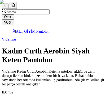
tr
Dil
tr
Dil
|
ALT GİYİM
|
Pantolon
VioShine
Kadın Cırtlı Aerobin Siyah
Keten Pantolon
VioShine Kadın Cırtlı Aerobin Keten Pantolon, şıklığı ve zarif
duruşu ile kombinlerinize modern bir hava katar. Rahat kalıbı
sayesinde her ortamda kullanılabilir, gardırobunuzda şık ve kullanışlı
bir parça olarak öne çıkar.
ID:
482