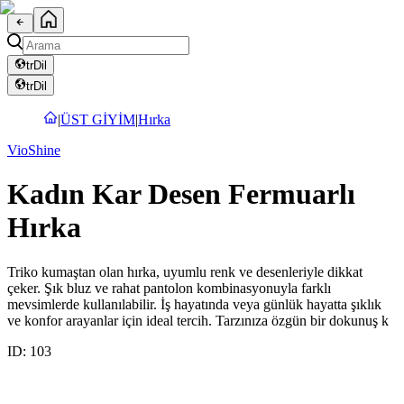
tr
Dil
tr
Dil
|
ÜST GİYİM
|
Hırka
VioShine
Kadın Kar Desen Fermuarlı
Hırka
Triko kumaştan olan hırka, uyumlu renk ve desenleriyle dikkat
çeker. Şık bluz ve rahat pantolon kombinasyonuyla farklı
mevsimlerde kullanılabilir. İş hayatında veya günlük hayatta şıklık
ve konfor arayanlar için ideal tercih. Tarzınıza özgün bir dokunuş k
ID:
103