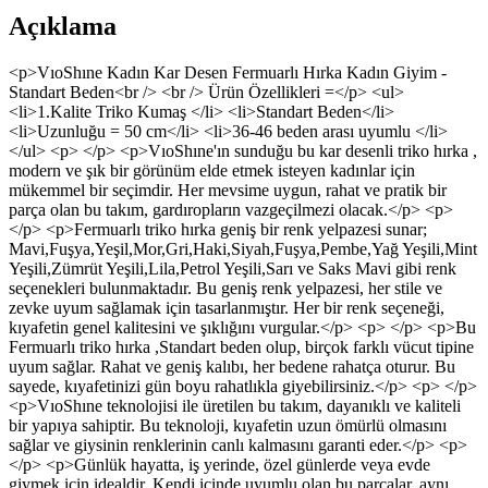
Açıklama
<p>VıoShıne Kadın Kar Desen Fermuarlı Hırka Kadın Giyim -
Standart Beden<br /> <br /> Ürün Özellikleri =</p> <ul>
<li>1.Kalite Triko Kumaş </li> <li>Standart Beden</li>
<li>Uzunluğu = 50 cm</li> <li>36-46 beden arası uyumlu </li>
</ul> <p> </p> <p>VıoShıne'ın sunduğu bu kar desenli triko hırka ,
modern ve şık bir görünüm elde etmek isteyen kadınlar için
mükemmel bir seçimdir. Her mevsime uygun, rahat ve pratik bir
parça olan bu takım, gardıropların vazgeçilmezi olacak.</p> <p>
</p> <p>Fermuarlı triko hırka geniş bir renk yelpazesi sunar;
Mavi,Fuşya,Yeşil,Mor,Gri,Haki,Siyah,Fuşya,Pembe,Yağ Yeşili,Mint
Yeşili,Zümrüt Yeşili,Lila,Petrol Yeşili,Sarı ve Saks Mavi gibi renk
seçenekleri bulunmaktadır. Bu geniş renk yelpazesi, her stile ve
zevke uyum sağlamak için tasarlanmıştır. Her bir renk seçeneği,
kıyafetin genel kalitesini ve şıklığını vurgular.</p> <p> </p> <p>Bu
Fermuarlı triko hırka ,Standart beden olup, birçok farklı vücut tipine
uyum sağlar. Rahat ve geniş kalıbı, her bedene rahatça oturur. Bu
sayede, kıyafetinizi gün boyu rahatlıkla giyebilirsiniz.</p> <p> </p>
<p>VıoShıne teknolojisi ile üretilen bu takım, dayanıklı ve kaliteli
bir yapıya sahiptir. Bu teknoloji, kıyafetin uzun ömürlü olmasını
sağlar ve giysinin renklerinin canlı kalmasını garanti eder.</p> <p>
</p> <p>Günlük hayatta, iş yerinde, özel günlerde veya evde
giymek için idealdir. Kendi içinde uyumlu olan bu parçalar, aynı