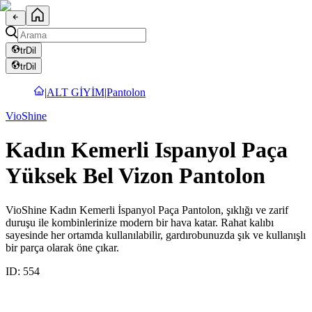
tr
Dil
tr
Dil
|
ALT GİYİM
|
Pantolon
VioShine
Kadın Kemerli Ispanyol Paça
Yüksek Bel Vizon Pantolon
VioShine Kadın Kemerli İspanyol Paça Pantolon, şıklığı ve zarif
duruşu ile kombinlerinize modern bir hava katar. Rahat kalıbı
sayesinde her ortamda kullanılabilir, gardırobunuzda şık ve kullanışlı
bir parça olarak öne çıkar.
ID:
554