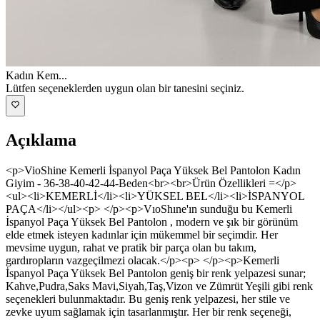
Kadın Kem
...
Lütfen seçeneklerden uygun olan bir tanesini seçiniz.
Açıklama
<p>VioShine Kemerli İspanyol Paça Yüksek Bel Pantolon Kadın
Giyim - 36-38-40-42-44-Beden<br><br>Ürün Özellikleri =</p>
<ul><li>KEMERLİ</li><li>YÜKSEL BEL</li><li>İSPANYOL
PAÇA</li></ul><p> </p><p>VıoShıne'ın sunduğu bu Kemerli
İspanyol Paça Yüksek Bel Pantolon , modern ve şık bir görünüm
elde etmek isteyen kadınlar için mükemmel bir seçimdir. Her
mevsime uygun, rahat ve pratik bir parça olan bu takım,
gardıropların vazgeçilmezi olacak.</p><p> </p><p>Kemerli
İspanyol Paça Yüksek Bel Pantolon geniş bir renk yelpazesi sunar;
Kahve,Pudra,Saks Mavi,Siyah,Taş,Vizon ve Zümrüt Yeşili gibi renk
seçenekleri bulunmaktadır. Bu geniş renk yelpazesi, her stile ve
zevke uyum sağlamak için tasarlanmıştır. Her bir renk seçeneği,