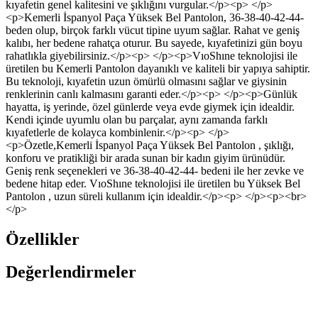
kıyafetin genel kalitesini ve şıklığını vurgular.</p><p> </p>
<p>Kemerli İspanyol Paça Yüksek Bel Pantolon, 36-38-40-42-44-
beden olup, birçok farklı vücut tipine uyum sağlar. Rahat ve geniş
kalıbı, her bedene rahatça oturur. Bu sayede, kıyafetinizi gün boyu
rahatlıkla giyebilirsiniz.</p><p> </p><p>VıoShıne teknolojisi ile
üretilen bu Kemerli Pantolon dayanıklı ve kaliteli bir yapıya sahiptir.
Bu teknoloji, kıyafetin uzun ömürlü olmasını sağlar ve giysinin
renklerinin canlı kalmasını garanti eder.</p><p> </p><p>Günlük
hayatta, iş yerinde, özel günlerde veya evde giymek için idealdir.
Kendi içinde uyumlu olan bu parçalar, aynı zamanda farklı
kıyafetlerle de kolayca kombinlenir.</p><p> </p>
<p>Özetle,Kemerli İspanyol Paça Yüksek Bel Pantolon , şıklığı,
konforu ve pratikliği bir arada sunan bir kadın giyim ürünüdür.
Geniş renk seçenekleri ve 36-38-40-42-44- bedeni ile her zevke ve
bedene hitap eder. VıoShıne teknolojisi ile üretilen bu Yüksek Bel
Pantolon , uzun süreli kullanım için idealdir.</p><p> </p><p><br>
</p>
Özellikler
Değerlendirmeler