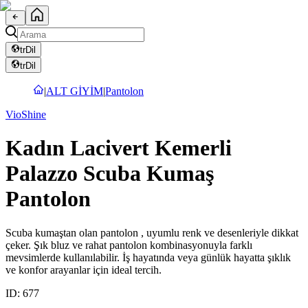
tr
Dil
tr
Dil
|
ALT GİYİM
|
Pantolon
VioShine
Kadın Lacivert Kemerli
Palazzo Scuba Kumaş
Pantolon
Scuba kumaştan olan pantolon , uyumlu renk ve desenleriyle dikkat
çeker. Şık bluz ve rahat pantolon kombinasyonuyla farklı
mevsimlerde kullanılabilir. İş hayatında veya günlük hayatta şıklık
ve konfor arayanlar için ideal tercih.
ID:
677