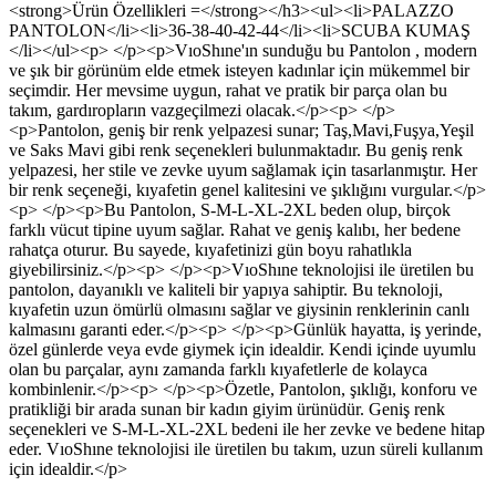
<strong>Ürün Özellikleri =</strong></h3><ul><li>PALAZZO
PANTOLON</li><li>36-38-40-42-44</li><li>SCUBA KUMAŞ
</li></ul><p> </p><p>VıoShıne'ın sunduğu bu Pantolon , modern
ve şık bir görünüm elde etmek isteyen kadınlar için mükemmel bir
seçimdir. Her mevsime uygun, rahat ve pratik bir parça olan bu
takım, gardıropların vazgeçilmezi olacak.</p><p> </p>
<p>Pantolon, geniş bir renk yelpazesi sunar; Taş,Mavi,Fuşya,Yeşil
ve Saks Mavi gibi renk seçenekleri bulunmaktadır. Bu geniş renk
yelpazesi, her stile ve zevke uyum sağlamak için tasarlanmıştır. Her
bir renk seçeneği, kıyafetin genel kalitesini ve şıklığını vurgular.</p>
<p> </p><p>Bu Pantolon, S-M-L-XL-2XL beden olup, birçok
farklı vücut tipine uyum sağlar. Rahat ve geniş kalıbı, her bedene
rahatça oturur. Bu sayede, kıyafetinizi gün boyu rahatlıkla
giyebilirsiniz.</p><p> </p><p>VıoShıne teknolojisi ile üretilen bu
pantolon, dayanıklı ve kaliteli bir yapıya sahiptir. Bu teknoloji,
kıyafetin uzun ömürlü olmasını sağlar ve giysinin renklerinin canlı
kalmasını garanti eder.</p><p> </p><p>Günlük hayatta, iş yerinde,
özel günlerde veya evde giymek için idealdir. Kendi içinde uyumlu
olan bu parçalar, aynı zamanda farklı kıyafetlerle de kolayca
kombinlenir.</p><p> </p><p>Özetle, Pantolon, şıklığı, konforu ve
pratikliği bir arada sunan bir kadın giyim ürünüdür. Geniş renk
seçenekleri ve S-M-L-XL-2XL bedeni ile her zevke ve bedene hitap
eder. VıoShıne teknolojisi ile üretilen bu takım, uzun süreli kullanım
için idealdir.</p>