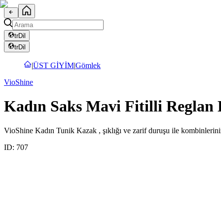
tr
Dil
tr
Dil
|
ÜST GİYİM
|
Gömlek
VioShine
Kadın Saks Mavi Fitilli Reglan
VioShine Kadın Tunik Kazak , şıklığı ve zarif duruşu ile kombinleriniz
ID:
707