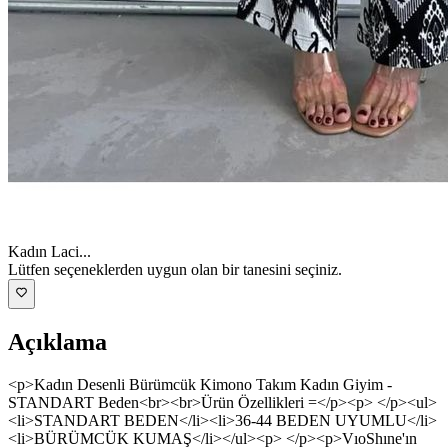
Kadın Laci
...
Lütfen seçeneklerden uygun olan bir tanesini seçiniz.
Açıklama
<p>Kadın Desenli Bürümcük Kimono Takım Kadın Giyim -
STANDART Beden<br><br>Ürün Özellikleri =</p><p> </p><ul>
<li>STANDART BEDEN</li><li>36-44 BEDEN UYUMLU</li>
<li>BÜRÜMCÜK KUMAŞ</li></ul><p> </p><p>VıoShıne'ın