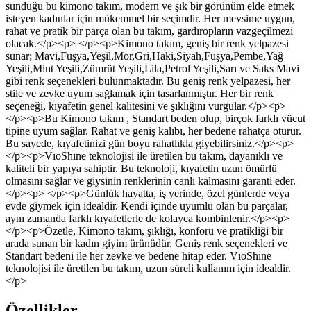
sunduğu bu kimono takım, modern ve şık bir görünüm elde etmek
isteyen kadınlar için mükemmel bir seçimdir. Her mevsime uygun,
rahat ve pratik bir parça olan bu takım, gardıropların vazgeçilmezi
olacak.</p><p> </p><p>Kimono takım, geniş bir renk yelpazesi
sunar; Mavi,Fuşya,Yeşil,Mor,Gri,Haki,Siyah,Fuşya,Pembe,Yağ
Yeşili,Mint Yeşili,Zümrüt Yeşili,Lila,Petrol Yeşili,Sarı ve Saks Mavi
gibi renk seçenekleri bulunmaktadır. Bu geniş renk yelpazesi, her
stile ve zevke uyum sağlamak için tasarlanmıştır. Her bir renk
seçeneği, kıyafetin genel kalitesini ve şıklığını vurgular.</p><p>
</p><p>Bu Kimono takım , Standart beden olup, birçok farklı vücut
tipine uyum sağlar. Rahat ve geniş kalıbı, her bedene rahatça oturur.
Bu sayede, kıyafetinizi gün boyu rahatlıkla giyebilirsiniz.</p><p>
</p><p>VıoShıne teknolojisi ile üretilen bu takım, dayanıklı ve
kaliteli bir yapıya sahiptir. Bu teknoloji, kıyafetin uzun ömürlü
olmasını sağlar ve giysinin renklerinin canlı kalmasını garanti eder.
</p><p> </p><p>Günlük hayatta, iş yerinde, özel günlerde veya
evde giymek için idealdir. Kendi içinde uyumlu olan bu parçalar,
aynı zamanda farklı kıyafetlerle de kolayca kombinlenir.</p><p>
</p><p>Özetle, Kimono takım, şıklığı, konforu ve pratikliği bir
arada sunan bir kadın giyim ürünüdür. Geniş renk seçenekleri ve
Standart bedeni ile her zevke ve bedene hitap eder. VıoShıne
teknolojisi ile üretilen bu takım, uzun süreli kullanım için idealdir.
</p>
Özellikler