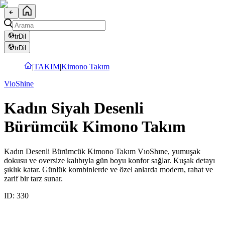
tr
Dil
tr
Dil
|
TAKIM
|
Kimono Takım
VioShine
Kadın Siyah Desenli
Bürümcük Kimono Takım
Kadın Desenli Bürümcük Kimono Takım VıoShıne, yumuşak
dokusu ve oversize kalıbıyla gün boyu konfor sağlar. Kuşak detayı
şıklık katar. Günlük kombinlerde ve özel anlarda modern, rahat ve
zarif bir tarz sunar.
ID:
330