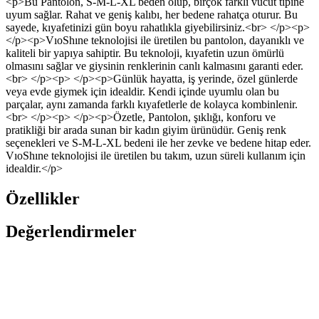
<p>Bu Pantolon, S-M-L-XL beden olup, birçok farklı vücut tipine
uyum sağlar. Rahat ve geniş kalıbı, her bedene rahatça oturur. Bu
sayede, kıyafetinizi gün boyu rahatlıkla giyebilirsiniz.<br> </p><p>
</p><p>VıoShıne teknolojisi ile üretilen bu pantolon, dayanıklı ve
kaliteli bir yapıya sahiptir. Bu teknoloji, kıyafetin uzun ömürlü
olmasını sağlar ve giysinin renklerinin canlı kalmasını garanti eder.
<br> </p><p> </p><p>Günlük hayatta, iş yerinde, özel günlerde
veya evde giymek için idealdir. Kendi içinde uyumlu olan bu
parçalar, aynı zamanda farklı kıyafetlerle de kolayca kombinlenir.
<br> </p><p> </p><p>Özetle, Pantolon, şıklığı, konforu ve
pratikliği bir arada sunan bir kadın giyim ürünüdür. Geniş renk
seçenekleri ve S-M-L-XL bedeni ile her zevke ve bedene hitap eder.
VıoShıne teknolojisi ile üretilen bu takım, uzun süreli kullanım için
idealdir.</p>
Özellikler
Değerlendirmeler