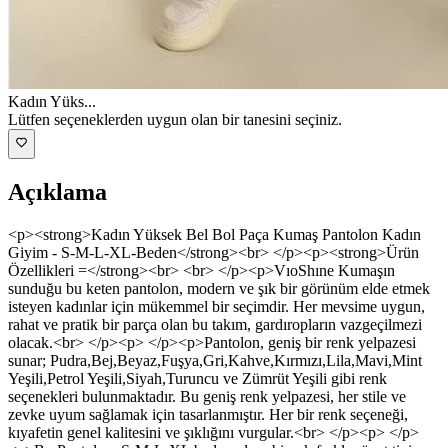
Kadın Yüks
...
Lütfen seçeneklerden uygun olan bir tanesini seçiniz.
Açıklama
<p><strong>Kadın Yüksek Bel Bol Paça Kumaş Pantolon Kadın
Giyim - S-M-L-XL-Beden</strong><br> </p><p><strong>Ürün
Özellikleri =</strong><br> <br> </p><p>VıoShıne Kumaşın
sunduğu bu keten pantolon, modern ve şık bir görünüm elde etmek
isteyen kadınlar için mükemmel bir seçimdir. Her mevsime uygun,
rahat ve pratik bir parça olan bu takım, gardıropların vazgeçilmezi
olacak.<br> </p><p> </p><p>Pantolon, geniş bir renk yelpazesi
sunar; Pudra,Bej,Beyaz,Fuşya,Gri,Kahve,Kırmızı,Lila,Mavi,Mint
Yeşili,Petrol Yeşili,Siyah,Turuncu ve Zümrüt Yeşili gibi renk
seçenekleri bulunmaktadır. Bu geniş renk yelpazesi, her stile ve
zevke uyum sağlamak için tasarlanmıştır. Her bir renk seçeneği,
kıyafetin genel kalitesini ve şıklığını vurgular.<br> </p><p> </p>