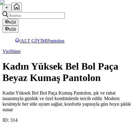
tr
Dil
tr
Dil
|
ALT GİYİM
|
Pantolon
VioShine
Kadın Yüksek Bel Bol Paça
Beyaz Kumaş Pantolon
Kadın Yüksek Bel Bol Paça Kumaş Pantolon, şık ve rahat
tasarımıyla günlük ve özel kombinlerde tercih edilir. Modern
kesimiyle her stile uyum sağlar, konforlu yapısıyla gün boyu şıklık
sunar
ID:
314