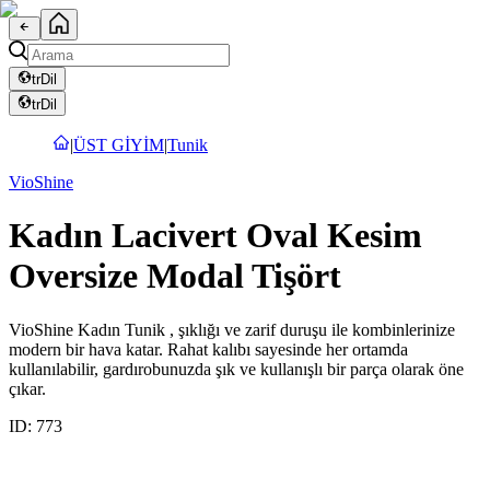
tr
Dil
tr
Dil
|
ÜST GİYİM
|
Tunik
VioShine
Kadın Lacivert Oval Kesim
Oversize Modal Tişört
VioShine Kadın Tunik , şıklığı ve zarif duruşu ile kombinlerinize
modern bir hava katar. Rahat kalıbı sayesinde her ortamda
kullanılabilir, gardırobunuzda şık ve kullanışlı bir parça olarak öne
çıkar.
ID:
773