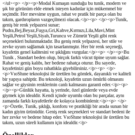
</ul><p> </p><p>Modal Kumaşın sunduğu bu tunik, modern ve
şık bir görünüm elde etmek isteyen kadınlar için mükemmel bir
seçimdir. Her mevsime uygun, rahat ve pratik bir parça olan bu
takım, gardıropların vazgeçilmezi olacak.</p><p> </p><p>Tunik,
geniş bir renk yelpazesi sunar;
Pudra,Bej,Beyaz,Fuşya,Gri,Kahve,Kırmızı,Lila,Mavi,Mint
Yeşili,Petrol Yeşili,Siyah,Turuncu ve Zümrüt Yeşili gibi renk
seçenekleri bulunmaktadır. Bu geniş renk yelpazesi, her stile ve
zevke uyum sağlamak için tasarlanmıştır. Her bir renk seçeneği,
kıyafetin genel kalitesini ve şıklığını vurgular.</p><p> </p><p>Bu
Tunik , Standart beden olup, birçok farklı vücut tipine uyum sağlar.
Rahat ve geniş kalıbı, her bedene rahatça oturur. Bu sayede,
kıyafetinizi gün boyu rahatlıkla giyebilirsiniz.</p><p> </p>
<p>VıoShıne teknolojisi ile üretilen bu gömlek, dayanıklı ve kaliteli
bir yapıya sahiptir. Bu teknoloji, kıyafetin uzun ömürlü olmasını
sağlar ve giysinin renklerinin canlı kalmasını garanti eder.</p><p>
</p><p>Günlük hayatta, iş yerinde, özel günlerde veya evde
giymek için idealdir. Kendi içinde uyumlu olan bu parçalar, aynı
zamanda farklı kıyafetlerle de kolayca kombinlenir.</p><p> </p>
<p>Özetle, Tunik, şıklığı, konforu ve pratikliği bir arada sunan bir
kadın giyim ürünüdür. Geniş renk seçenekleri ve standart bedeni ile
her zevke ve bedene hitap eder. VıoShıne teknolojisi ile üretilen bu
takım, uzun süreli kullanım için idealdir.</p>