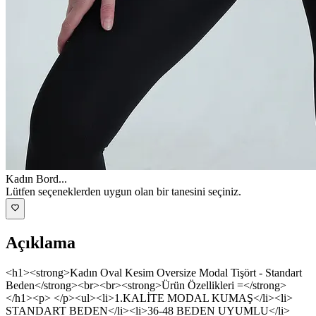
Kadın Bord
...
Lütfen seçeneklerden uygun olan bir tanesini seçiniz.
Açıklama
<h1><strong>Kadın Oval Kesim Oversize Modal Tişört - Standart
Beden</strong><br><br><strong>Ürün Özellikleri =</strong>
</h1><p> </p><ul><li>1.KALİTE MODAL KUMAŞ</li><li>
STANDART BEDEN</li><li>36-48 BEDEN UYUMLU</li>